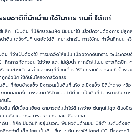
รมชาติที่มักนำมาใช้ในการ ถมที่ ได้แก่
ีแล็ค : เป็นดิน ที่มีลักษณะแห้ง นิยมมาใช้ เมื่อมีความต้องการ ปลู
น้าดิน เสร็จทันที บดอัดได้ดี เหมาะสำหรับ การใช้ถม ทำพื้นที่ถนน หรือ ท
็นดิน ที่จำเป็นต้องใช้ การบดอัดให้แน่น เนื่องจากดินทราย จะประกอบ
เกิดการกัดกร่อน ได้ง่าย และ ไม่อุ้มน้ำ หากอัดไม่เน่น อาจเกิดปัญห
เวณข้างเคียง ส่วนสาเหตุที่มีคนเลือกใช้ดินทรายในการถมที่ ก็เพราะเป
าถูกซึ่งมัก ใช้กันในโครงการจัดสรร
ป็นดิน ที่ค่อนข้างแข็ง ยิ่งตอนเป็นดินที่แห้ง จะยิ่งแข็ง มีสีน้ำตาง หร
่ ถนนคอนกรีต เพราะบดให้อัดแน่น ได้ดี แต่เป็นดินที่ ไม่เหมาะกับ การใ
เกินไป
็นดิน ที่มีเนื้อละเอียด สามารถอุ้มน้ำได้ดี หาง่าย ต้นทุนไม่สูง ดินชนิดนี
ิน ในบริเวณ กรุงเทพมหานคร และ ปริมณฑล
ดิน : ก็คือเป็นดินที่ อยู่บริเวณ พื้นผิวดินด้านบน มีสีดำ ระดับตั้งแ
ึกกว่านี้ เล็กน้อย เป็นดิน ที่เหมาะกับ การใช้ปลูกต้นไม้ เนื่องจากมีแร่