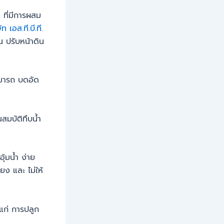
 ที่มีการผสม
ัท เอส.ที.บี.ที.
น ปรับหน้าดิน
ามารถ บดอัด
สมบัติทึบน้ำ
้มน้ำ ง่าย
ยง และ ไม่ให้
ะแก่ การปลูก