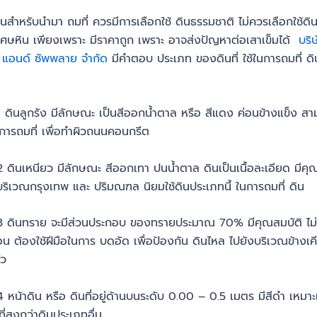
ินสำหรับนำมา ถมที่ ควรมีการเลือกใช้ ดินธรรมชาติ ไม่ควรเลือกใช้ดิน
เศษหิน เพียงเพราะ มีราคาถูก เพราะ อาจส่งปัญหาต่อเสาเข็มได้
บริษ
น แอนด์ ซัพพลาย จำกัด
มีคำตอบ ประเภท ของดินที่ ใช้ในการถมที่ ดิ
 1 ดินลูกรัง มีลักษณะ เป็นสีออกน้ำตาล หรือ สีแดง ค่อนข้างแข็ง ส
ก่การถมที่ เพื่อทำผิวถนนคอนกรีต
2 ดินเหนียว มีลักษณะ สีออกเทา ปนน้ำตาล ดินเป็นเนื้อละเอียด มีคุณ
ในบริเวณกรุงเทพ และ ปริมณฑล นิยมใช้ดินประเภทนี้ ในการถมที่ ดิน
 3 ดินทราย จะมีส่วนประกอบ ของทรายประมาณ 70% มีคุณสมบัติ ไม่อุ
น ต้องใช้ฝีมือในการ บดอัด เพื่อป้องกัน ดินไหล ไปยังบริเวณข้างเคี
ัว
4 หน้าดิน หรือ ดินที่อยู่ด้านบนระดับ 0.00 – 0.5 เมตร มีสีดำ เหมา
ที่สูงกว่าดินประเภทอื่น