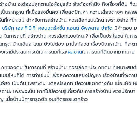
งบ้าน จะต้องปลูกตามใจผู้อยู่แล้ว ยังต้องคำนึง ถึงเรื่องที่ดิน ที่
เป็นรากฐาน ที่แข็งแรงมั่นคง เพื่อลดปัญหา ความเสี่ยงต่างๆ หลา
ดินที่เหมาะสม สำหรับการสร้างบ้าน ควรเลือกแบบไหน เพราะอย่าง ที่ทร
ท
บริษัท เอส.ที.บี.ที. คอนสตรั่คชั่น แอนด์ ซัพพลาย จำกัด
มีคำตอบ ม
 ในการถมที่ สร้างบ้าน ควรเลือกแบบไหน ? เพื่อเป็นประโยชน์ ในการสร
ทรุด บ้านเอียง แถม ยังไม่ต้อง มานั่งกังวล เรื่องปัญหาบ้าน ที่จะ
องเรามีประสบการณ์ในการถมที่และ
ผลงาน
ในการถมที่ดินมากมากมาย
เภทของดิน ในการถมที่ สร้างบ้าน ควรเลือก ประเภทดิน ที่เหมาะสมต
น แบบไหนก็ได้ การทำเช่นนี้ เพื่อลดความเสี่ยงปัญหา เรื่องบ้านที่จะตา
นเอียง เป็นต้น เพราะดิน แต่ละประเภท มีความแตกต่างกัน เมื่อแห้ง ห
สถานะ เพราะฉะนั้น หากไม่มีความรู้เกี่ยวกับ การสร้างบ้าน ควรปรึกษ
ชาญ เมื่อบ้านมีการทรุดตัว จนเกิดรอยแตกร้าว