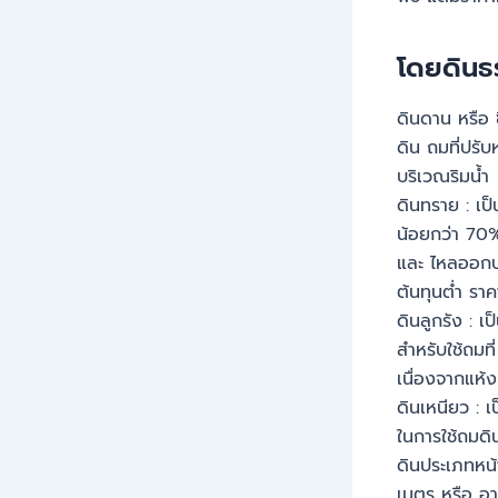
โดยดินธร
ดินดาน หรือ ซ
ดิน ถมที่ปรับห
บริเวณริมน้ำ
ดินทราย : เป
น้อยกว่า 70% 
และ ไหลออกบริ
ต้นทุนต่ำ ราค
ดินลูกรัง : เ
สำหรับใช้ถมที
เนื่องจากแห้ง
ดินเหนียว : เป
ในการใช้ถมด
ดินประเภทหน้า
เมตร หรือ อาจล