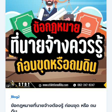
ฺBlog2
ข้อกฎหมายที่นายจ้างต้องรู้ ก่อนขุด หรือ ถม
ดิน