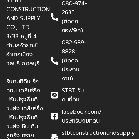
S.T.B.T.
080-974-
CONSTRUCTION
2635
AND SUPPLY
(ติดต่อ
CO., LTD.
ออฟฟิศ)
3/38 หมู่ที่ 4
082-939-
ตำบลห้วยกะปิ
8828
อำเภอเมือง
(ติดต่อ
ชลบุรี จ.ชลบุรี
ประสาน
งาน)
รับถมที่ดิน รื้อ
ถอน เคลียร์ริ่ง
STBT รับ
ปรับปรุงพื้นที่
ถมที่ดิน
ขนส่ง เคลียร์ริ่ง
facebook.com/
ปรับปรุงพื้นที่
บริษัทรับถมที่ดิน
ขนส่ง หิน ดิน
stbtconstructionandsupply
ลูกรัง ทราย