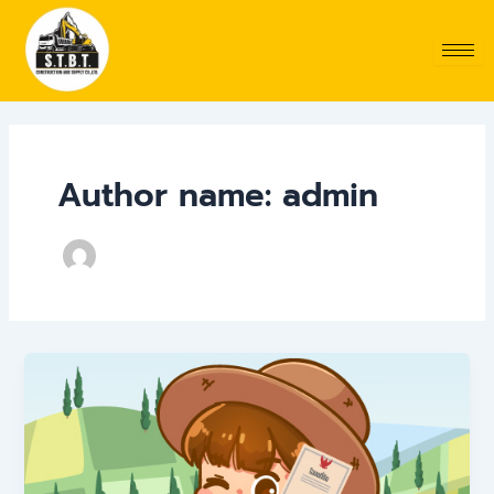
Skip
Post
to
pagination
content
Author name: admin